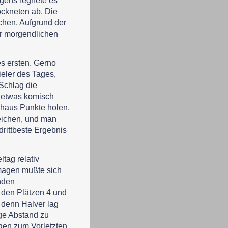
gens regnete es
ockneten ab. Die
chen. Aufgrund der
er morgendlichen
es ersten. Gerno
ieler des Tages,
 Schlag die
r etwas komisch
chaus Punkte holen,
eichen, und man
drittbeste Ergebnis
tag relativ
magen mußte sich
enden
 den Plätzen 4 und
 denn Halver lag
ge Abstand zu
gen zum Vorletzten.