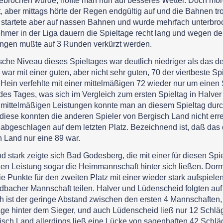
brochen wurde, hoffte man nun auf besseres Wetter. Doch mor
t, aber mittags hörte der Regen endgültig auf und die Bahnen tr
 startete aber auf nassen Bahnen und wurde mehrfach unterbro
ehmer in der Liga dauern die Spieltage recht lang und wegen d
ngen mußte auf 3 Runden verkürzt werden.
sche Niveau dieses Spieltages war deutlich niedriger als das d
war mit einer guten, aber nicht sehr guten, 70 der viertbeste Sp
Hein verfehlte mit einer mittelmäßigen 72 wieder nur um einen
es Tages, was sich im Vergleich zum ersten Spieltag in Halve
t mittelmäßigen Leistungen konnte man an diesem Spieltag dur
diese konnten die anderen Spieler von Bergisch Land nicht err
 abgeschlagen auf dem letzten Platz. Bezeichnend ist, daß das 
 Land nur eine 89 war.
 stark zeigte sich Bad Godesberg, die mit einer für diesen Spiel
en Leistung sogar die Heimmannschaft hinter sich ließen. Dor
e Punkte für den zweiten Platz mit einer wieder stark aufspiel
bacher Mannschaft teilen. Halver und Lüdenscheid folgten auf
ch ist der geringe Abstand zwischen den ersten 4 Mannschaften,
äge hinter dem Sieger, und auch Lüdenscheid ließ nur 12 Schlä
isch Land allerdings ließ eine Lücke von sagenhaften 42 Schlä