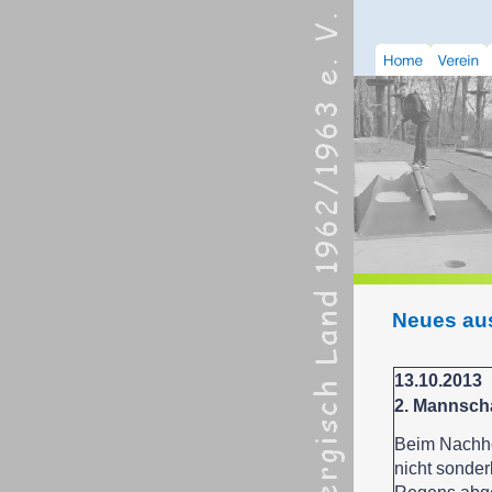
Neues au
13.10.2013
2. Mannsch
Beim Nachho
nicht sonde