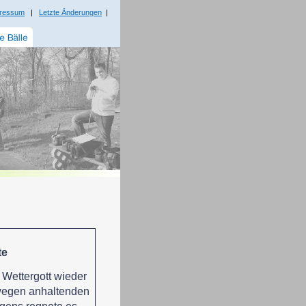
ressum
|
Letzte Änderungen
|
te
Wettergott wieder
wegen anhaltenden