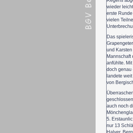
Regens abge
wieder leich
erste Runde
vielen Teiln
Unterbrechu
Das spieleri
Grapengeter 
und Karsten 
Mannschaft d
anfühlte. Mi
doch genau 
landete weit
von Bergisch
Überraschend
geschlossen
auch noch di
Mönchenglad
5. Erstaunli
nur 13 Schl
Halver. Berg