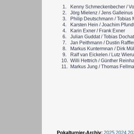
1.
Kenny Schmeckenbecher / Vo
2.
Jörg Mielenz / Jens Galleinus
3.
Philip Deutschmann / Tobias
4.
Karsten Hein / Joachim Pfund
4.
Karin Exner / Frank Exner
6.
Julian Guddat / Tobias Dochat
7.
Jan Peithmann / Dustin Raffle
8.
Markus Kuntermnan / Dirk Mü
9.
Ralf van Eickelen / Lutz Wier
10.
Willi Hettrich / Günther Reinha
11.
Markus Jung / Thomas Fellm
Pokalturnier-
Archiv:
2025
2024
20