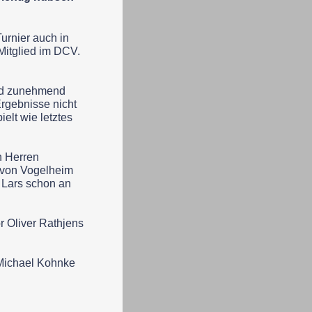
urnier auch in
Mitglied im DCV.
nd zunehmend
rgebnisse nicht
elt wie letztes
n Herren
r von Vogelheim
 Lars schon an
r Oliver Rathjens
 Michael Kohnke