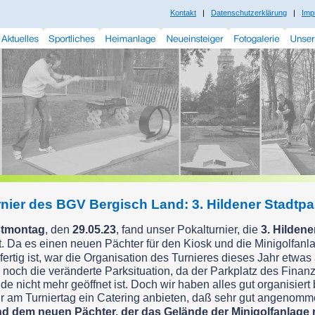
Kontakt
|
Datenschutzerklärung
|
Imp
rnier des BGV Bergisch Land: 3. Hildener Stadtp
stmontag
, den
29.05.23
, fand unser Pokalturnier, die
3. Hildene
att. Da es einen neuen Pächter für den Kiosk und die Minigolfanl
s fertig ist, war die Organisation des Turnieres dieses Jahr etwa
noch die veränderte Parksituation, da der Parkplatz des Fina
 nicht mehr geöffnet ist. Doch wir haben alles gut organisie
r am Turniertag ein Catering anbieten, daß sehr gut angenom
nd dem neuen Pächter, der das Gelände der Minigolfanlage 