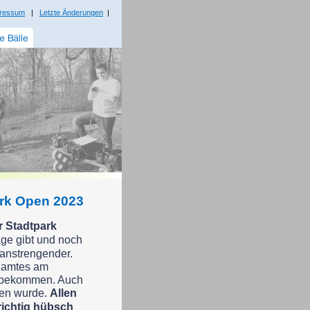
ressum
|
Letzte Änderungen
|
ark Open 2023
r Stadtpark
age gibt und noch
s anstrengender.
nzamtes am
rt bekommen. Auch
men wurde.
Allen
richtig hübsch