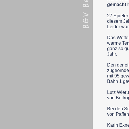
gemacht h
27 Spieler
diesem Jah
Leider wa
Das Wetter
warme Temp
ganz so gu
Jahr.
Den der ei
zugeorndet
mit 95 gew
Bahn 1 ge
Lutz Wieru
von Bottro
Bei den Se
von Paffen
Karin Exne