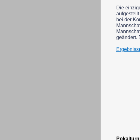
Die einzig
aufgestell
bei der Ko
Mannschaft
Mannschaft
geändert. 
Ergebniss
Pokalturni