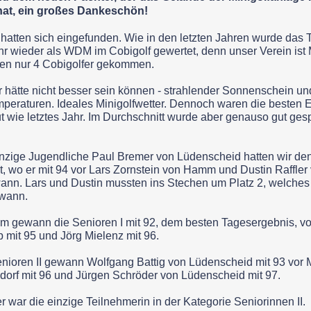
at, ein großes Dankeschön!
 hatten sich eingefunden. Wie in den letzten Jahren wurde das T
r wieder als WDM im Cobigolf gewertet, denn unser Verein ist 
ren nur 4 Cobigolfer gekommen.
 hätte nicht besser sein können -
strahlender Sonnenschein u
eraturen. Ideales Minigolfwetter. Dennoch waren die besten E
t wie letztes Jahr. Im Durchschnitt wurde aber genauso gut gespi
nzige Jugendliche Paul Bremer von Lüdenscheid hatten wir de
, wo er mit 94 vor Lars Zornstein von Hamm und Dustin Raffle
ann. Lars und Dustin mussten ins Stechen um Platz 2, welches
wann.
m gewann die Senioren I mit 92, dem besten Tagesergebnis, vo
p mit 95 und Jörg Mielenz mit 96.
nioren II gewann Wolfgang Battig von Lüdenscheid mit 93 vor
dorf mit 96 und Jürgen Schröder von Lüdenscheid mit 97.
r war die einzige Teilnehmerin in der Kategorie Seniorinnen II.