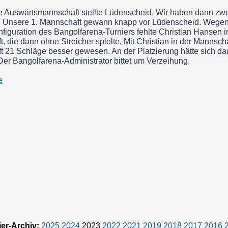
e Auswärtsmannschaft stellte Lüdenscheid. Wir haben dann zw
t. Unsere 1. Mannschaft gewann knapp vor Lüdenscheid. Wegen
nfiguration des Bangolfarena-
Turniers fehlte Christian Hansen i
, die dann ohne Streicher spielte. Mit Christian in der Mannscha
 21 Schläge besser gewesen. An der Platzierung hätte sich da
Der Bangolfarena-
Administrator bittet um Verzeihung.
e
er-
Archiv:
2025
2024
2023
2022
2021
2019
2018
2017
2016