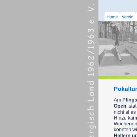
Pokaltu
Am
Pfing
Open
, st
nicht alle
Hinzu kam 
Wochenende
konnten wi
Helfern u