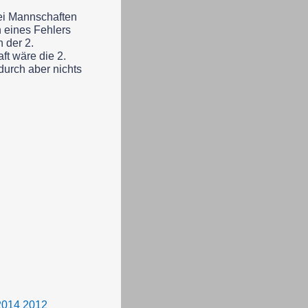
ei Mannschaften
 eines Fehlers
n der 2.
ft wäre die 2.
durch aber nichts
2014
2012